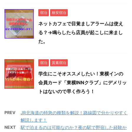
宿泊
格安宿泊
ネットカフェで目覚ましアラームは使え
る？→鳴らしたら店員が起こしに来まし
た。
宿泊
質素宿泊
学生にこそオススメしたい！東横インの
会員カード「東横INNクラブ」にデメリッ
トはないので早く作ろう！
PREV
JR北海道の特急の種類を解説！路線図で分かりやすく
解説します！
NEXT
駅で泊まるのは可能なのか？夜の駅で野宿した経験か