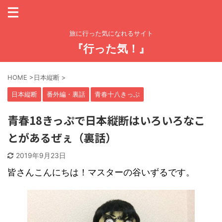
旅に行った気になれるサイト
『行った気！』
HOME
>
日本縦断
>
日本縦断
番外編・裏話
青春十八きっぷ
青春18きっぷで日本縦断はいろいろなこ
とがあるぜぇ（裏話）
2019年9月23日
皆さんこんにちは！マスターの谷いずるです。