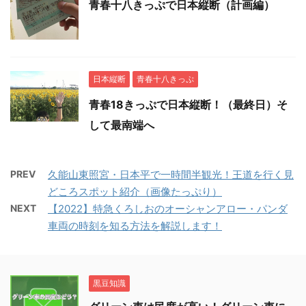
青春十八きっぷで日本縦断（計画編）
日本縦断
青春十八きっぷ
青春18きっぷで日本縦断！（最終日）そ
して最南端へ
PREV
久能山東照宮・日本平で一時間半観光！王道を行く見
どころスポット紹介（画像たっぷり）
NEXT
【2022】特急くろしおのオーシャンアロー・パンダ
車両の時刻を知る方法を解説します！
黒豆知識