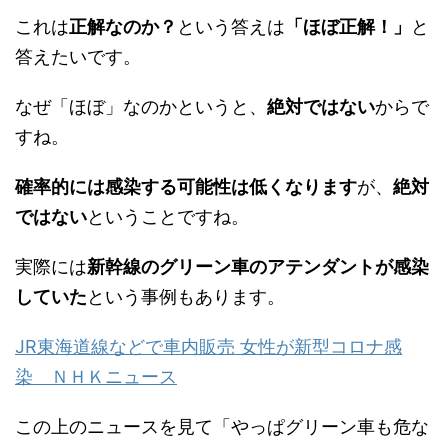
これは
正解なのか？
という答えは
「ほぼ正解！」
と
答えたいです。
なぜ「ほぼ」なのかというと、
絶対ではない
からで
すね。
確率的には感染する可能性は低くなります
が、
絶対
ではない
ということですね。
実際には
新幹線のグリーン車のアテンダントが感染
していた
という事例もあります。
JR東海道線などで車内販売 女性が新型コロナ感
染 ＮＨＫニュース
この上のニュースを見て「やっぱグリーン車も危な