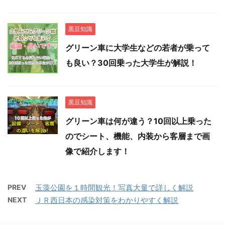
黒豆知識
グリーン車に大学生などの若者が乗って
も良い？30回乗った大学生が解説！
黒豆知識
グリーン車は何が違う？10回以上乗った
のでシート、機能、内装から客層まで画
像で紹介します！
PREV
玉藻公園を１時間観光！写真大量で詳しく解説
NEXT
ＪＲ西日本の感染対策をわかりやすく解説