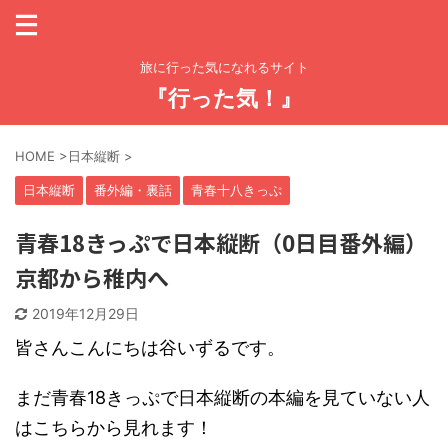
旅に行った気になれるサイト
『行った気！』
HOME
>
日本縦断
>
日本縦断
番外編・裏話
青春十八きっぷ
青春18きっぷで日本縦断（0日目番外編）
京都から稚内へ
2019年12月29日
皆さんこんにちは谷いずるです。
まだ青春18きっぷで日本縦断の本編を見ていない人
はこちらから見れます！