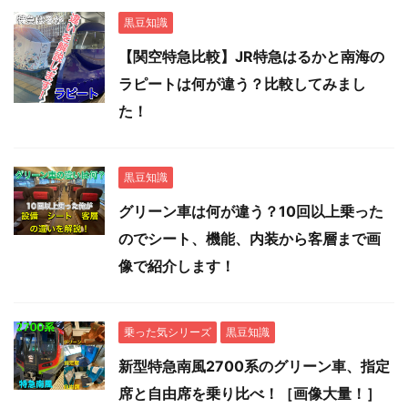
黒豆知識
【関空特急比較】JR特急はるかと南海の
ラピートは何が違う？比較してみまし
た！
黒豆知識
グリーン車は何が違う？10回以上乗った
のでシート、機能、内装から客層まで画
像で紹介します！
乗った気シリーズ
黒豆知識
新型特急南風2700系のグリーン車、指定
席と自由席を乗り比べ！［画像大量！］