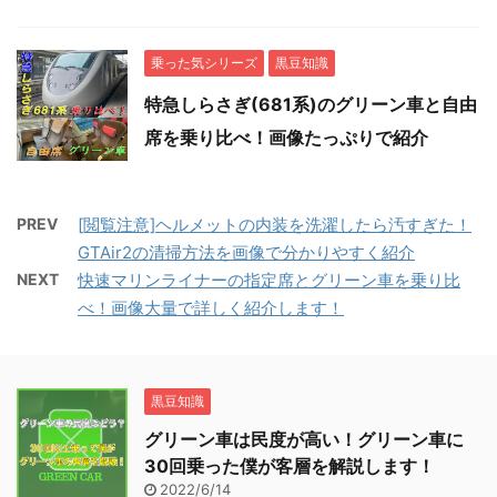
乗った気シリーズ
黒豆知識
特急しらさぎ(681系)のグリーン車と自由
席を乗り比べ！画像たっぷりで紹介
PREV
[閲覧注意]ヘルメットの内装を洗濯したら汚すぎた！
GTAir2の清掃方法を画像で分かりやすく紹介
NEXT
快速マリンライナーの指定席とグリーン車を乗り比
べ！画像大量で詳しく紹介します！
黒豆知識
グリーン車は民度が高い！グリーン車に
30回乗った僕が客層を解説します！
2022/6/14